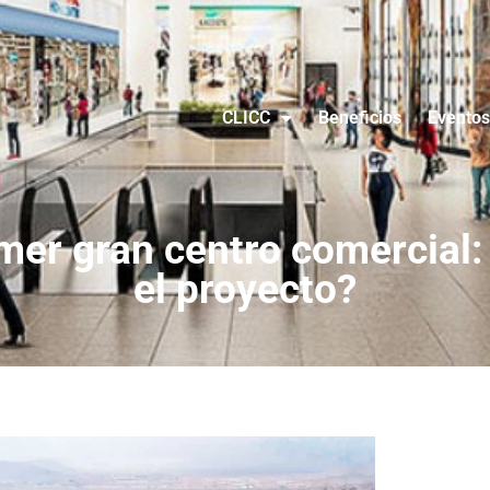
CLICC
Beneficios
Eventos
mer gran centro comercial:
el proyecto?