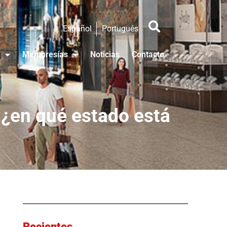
Español
Português
Membresías
Noticias
Contacto
 ¿en qué estado está
Recientes