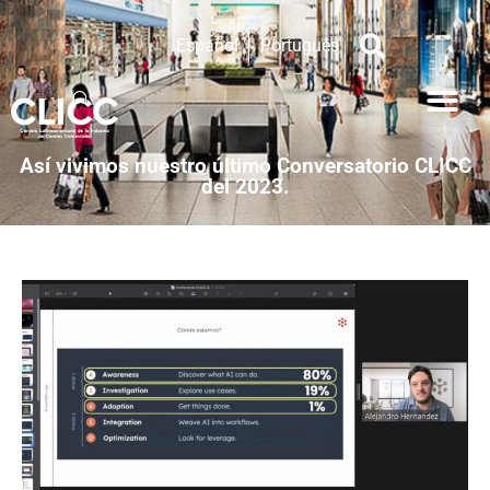
Español
Português
Así vivimos nuestro último Conversatorio CLICC
del 2023.