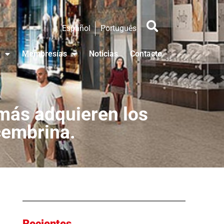
Español
Português
Membresías
Noticias
Contacto
más adquieren los
cembrina.
Recientes