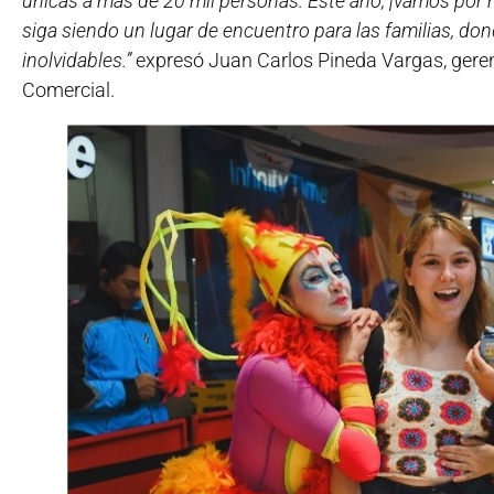
únicas a más de 20 mil personas. Este año, ¡vamos po
siga siendo un lugar de encuentro para las familias, do
inolvidables.”
expresó Juan Carlos Pineda Vargas, gere
Comercial.