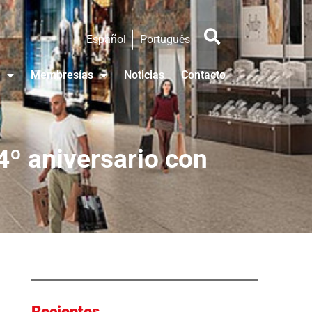
Español
Português
Membresías
Noticias
Contacto
4º aniversario con
Recientes