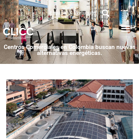
Español
Português
Centros Comerciales en Colombia buscan nuevas
alternativas energéticas.