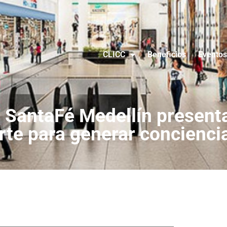
CLICC
Beneficios
Eventos
 SantaFé Medellín presenta
rte para generar conciencia