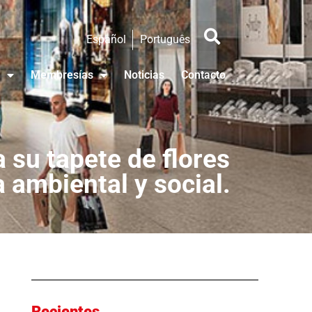
Español
Português
Membresías
Noticias
Contacto
 su tapete de flores
 ambiental y social.
Recientes