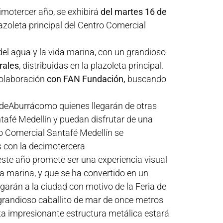
cimotercer año, se exhibirá
del martes 16 de
lazoleta principal del Centro Comercial
del agua y la vida marina, con un grandioso
rales
, distribuidas en la plazoleta principal.
colaboración
con FAN Fundación,
buscando
edeAburrácomo quienes llegarán de otras
ntafé Medellín y puedan disfrutar de una
o Comercial Santafé Medellín se
s con la decimotercera
este año promete ser una experiencia visual
da marina, y que se ha convertido en un
legarán a la ciudad con motivo de la Feria de
n grandioso caballito de mar de once metros
sta impresionante estructura metálica estará