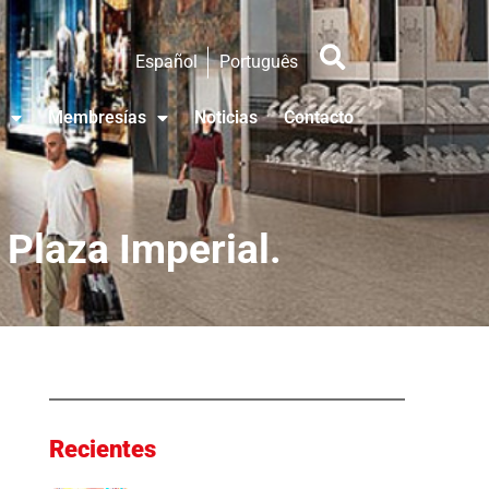
Español
Português
Membresías
Noticias
Contacto
 Plaza Imperial.
Recientes