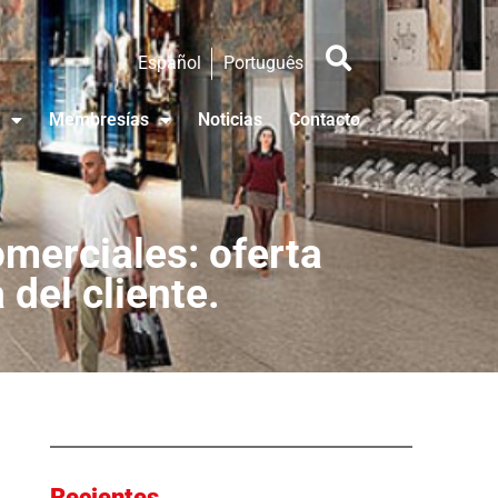
Español
Português
Membresías
Noticias
Contacto
omerciales: oferta
 del cliente.
Recientes