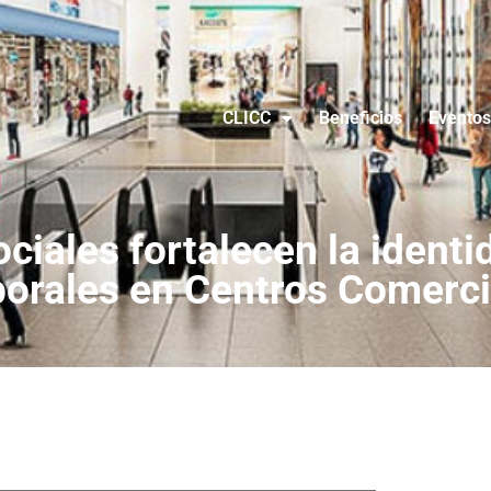
CLICC
Beneficios
Eventos
ociales fortalecen la identi
borales en Centros Comerci