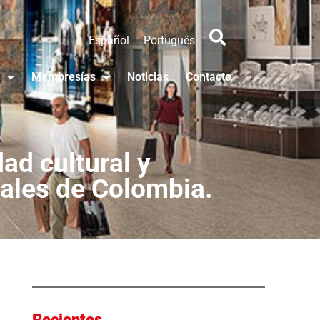
Español
Português
Membresías
Noticias
Contacto
dad cultural y
ales de Colombia.
Recientes