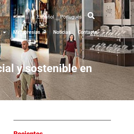
Español
Português
Membresías
Noticias
Contacto
ial y sostenible en
Recientes