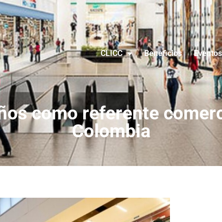
CLICC
Beneficios
Eventos
años como referente comerc
Colombia