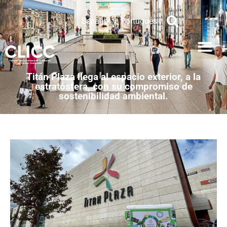
Español
Português
Titán Plaza llega al espacio exterior, a la
estratósfera, con su compromiso de
sostenibilidad ambiental.