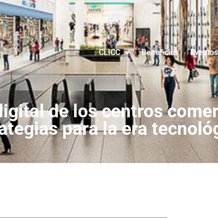
CLICC
Beneficios
Eventos
igital de los centros comer
ategias para la era tecnoló