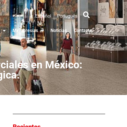
Español
Português
Membresías
Noticias
Contacto
ciales en México:
gica.
Recientes